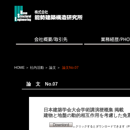
HOME
＞
社内活動
＞
論文
＞
論文No.07
論 文 No.07
日本建築学会大会学術講演梗概集 掲載
建物と地盤の動的相互作用を考慮した免
←クリックするとダウンロードできます（P