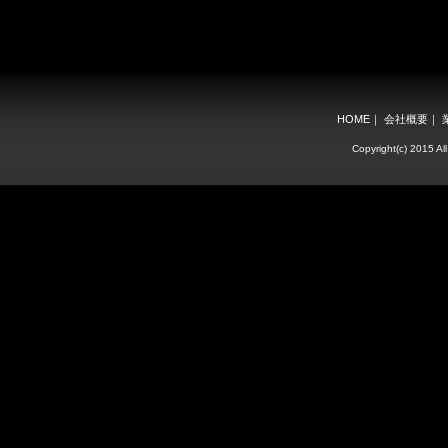
HOME
｜
会社概要
｜
Copyright(c) 2015 All